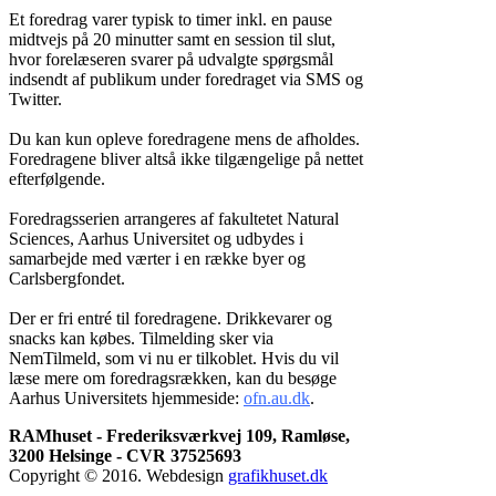
Et foredrag varer typisk to timer inkl. en pause
midtvejs på 20 minutter samt en session til slut,
hvor forelæseren svarer på udvalgte spørgsmål
indsendt af publikum under foredraget via SMS og
Twitter.
Du kan kun opleve foredragene mens de afholdes.
Foredragene bliver altså ikke tilgængelige på nettet
efterfølgende.
Foredragsserien arrangeres af fakultetet Natural
Sciences, Aarhus Universitet og udbydes i
samarbejde med værter i en række byer og
Carlsbergfondet.
Der er fri entré til foredragene. Drikkevarer og
snacks kan købes. Tilmelding sker via
NemTilmeld, som vi nu er tilkoblet. Hvis du vil
læse mere om foredragsrækken, kan du besøge
Aarhus Universitets hjemmeside:
ofn.au.dk
.
RAMhuset - Frederiksværkvej 109, Ramløse,
3200 Helsinge - CVR 37525693
Copyright © 2016. Webdesign
grafikhuset.dk