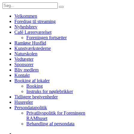
Velkommen
Foredrag til streaming
Nyhedsbrev
Café Lærerværelset
Foreningen fortsætter
Ramløse Husflid
Kunstværkstederne
Naturskolen
Vedtægter
Sponsorer
Bliv medlem
Kontakt
Booking af lokaler
Booking
Instruks for nøglebrikker
Tidligere begivenheder
Husregler
Persondatapolitik
Privatlivspolitik for Foreningen
RAMhuset
Behandling af persondata